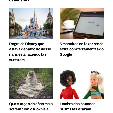
os anos 90?
Regra da Disney que
5 maneiras de fazer renda
estava debaixo do nosso
extra com ferramentas do
nariz está fazendo fãs
Google
surtarem
Quais raças de cães mais
Lembra das bonecas
sofrem com o frio? Veja
Susi? Elas viraram