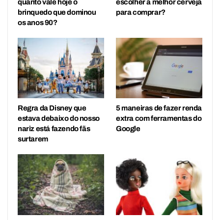
quanto vale hoje o
escolher a melhor cerveja
brinquedo que dominou
para comprar?
os anos 90?
Regra da Disney que
5 maneiras de fazer renda
estava debaixo do nosso
extra com ferramentas do
nariz está fazendo fãs
Google
surtarem