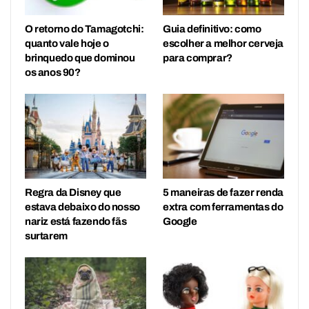
O retorno do Tamagotchi:
Guia definitivo: como
quanto vale hoje o
escolher a melhor cerveja
brinquedo que dominou
para comprar?
os anos 90?
Regra da Disney que
5 maneiras de fazer renda
estava debaixo do nosso
extra com ferramentas do
nariz está fazendo fãs
Google
surtarem