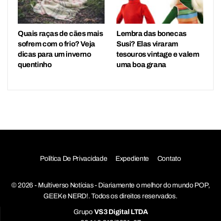
Quais raças de cães mais
Lembra das bonecas
sofrem com o frio? Veja
Susi? Elas viraram
dicas para um inverno
tesouros vintage e valem
quentinho
uma boa grana
Política De Privacidade
Expediente
Contato
© 2026 - Multiverso Notícias - Diariamente o melhor do mundo POP,
GEEK e NERD!. Todos os direitos reservados.
Grupo
VS3 Digital LTDA