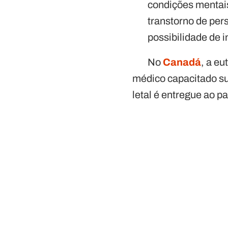
condições mentais
transtorno de per
possibilidade de
No
Canadá
, a e
médico capacitado su
letal é entregue ao p