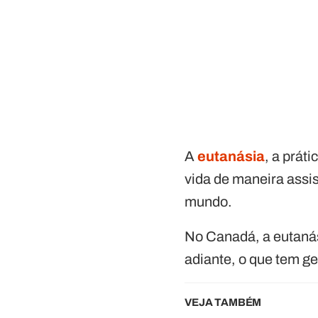
A
eutanásia
, a prát
vida de maneira assi
mundo.
No Canadá, a eutanás
adiante, o que tem g
VEJA TAMBÉM