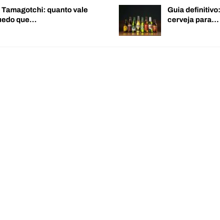
o Tamagotchi: quanto vale
Guia definitiv
quedo que…
cerveja para…