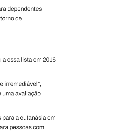
para dependentes
storno de
u a essa lista em 2016
e irremediável”,
ge uma avaliação
 para a eutanásia em
para pessoas com