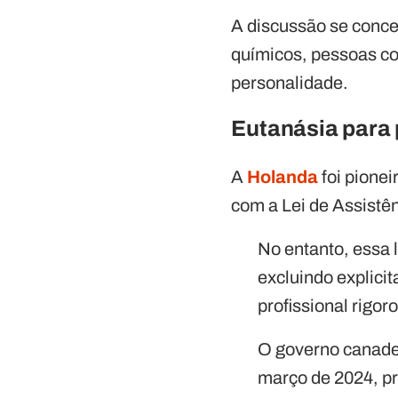
A discussão se conce
químicos, pessoas co
personalidade.
Eutanásia para
A
Holanda
foi pionei
com a Lei de Assistê
No entanto, essa 
excluindo explici
profissional rigor
O governo canade
março de 2024, p