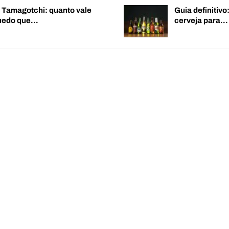
o Tamagotchi: quanto vale
Guia definitiv
quedo que…
cerveja para…