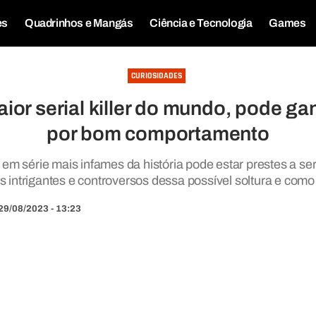
es
Quadrinhos e Mangás
Ciência e Tecnologia
Games
CURIOSIDADES
maior serial killer do mundo, pode ga
por bom comportamento
m série mais infames da história pode estar prestes a ser 
 intrigantes e controversos dessa possível soltura e como 
29/08/2023 - 13:23