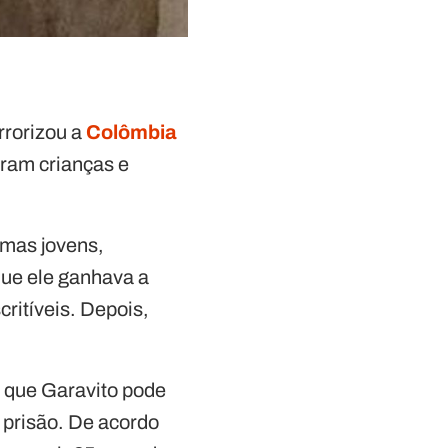
rrorizou a
Colômbia
eram crianças e
imas jovens,
que ele ganhava a
ritíveis. Depois,
e que Garavito pode
prisão. De acordo