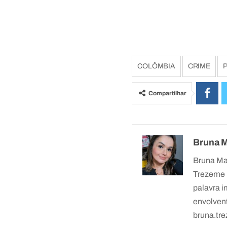
COLÔMBIA
CRIME
Compartilhar
Bruna 
Bruna Ma
Trezeme 
palavra i
envolvent
bruna.t