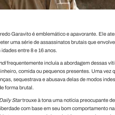
fredo Garavito é emblemático e apavorante. Ele ate
ter uma série de assassinatos brutais que envolv
idades entre 8 e 16 anos.
ndi
frequentemente incluía a abordagem dessas vít
dinheiro, comida ou pequenos presentes. Uma vez 
anças, sequestrava e abusava delas de modos indesc
de forma brutal.
Daily Star
trouxe à tona uma notícia preocupante d
liberdade com base em seu bom comportamento na 