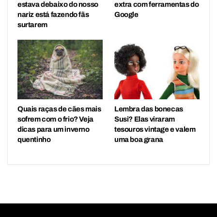
estava debaixo do nosso
extra com ferramentas do
nariz está fazendo fãs
Google
surtarem
Quais raças de cães mais
Lembra das bonecas
sofrem com o frio? Veja
Susi? Elas viraram
dicas para um inverno
tesouros vintage e valem
quentinho
uma boa grana