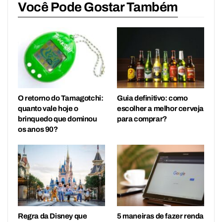
Você Pode Gostar Também
O retorno do Tamagotchi:
Guia definitivo: como
quanto vale hoje o
escolher a melhor cerveja
brinquedo que dominou
para comprar?
os anos 90?
Regra da Disney que
5 maneiras de fazer renda