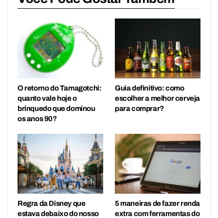
O retorno do Tamagotchi:
Guia definitivo: como
quanto vale hoje o
escolher a melhor cerveja
brinquedo que dominou
para comprar?
os anos 90?
Regra da Disney que
5 maneiras de fazer renda
estava debaixo do nosso
extra com ferramentas do