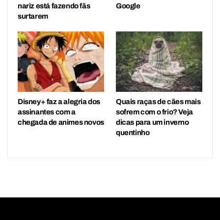
nariz está fazendo fãs
Google
surtarem
Disney+ faz a alegria dos
Quais raças de cães mais
assinantes com a
sofrem com o frio? Veja
chegada de animes novos
dicas para um inverno
quentinho