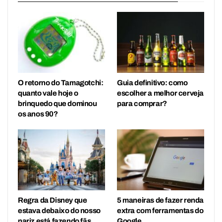
O retorno do Tamagotchi:
Guia definitivo: como
quanto vale hoje o
escolher a melhor cerveja
brinquedo que dominou
para comprar?
os anos 90?
Regra da Disney que
5 maneiras de fazer renda
estava debaixo do nosso
extra com ferramentas do
nariz está fazendo fãs
Google