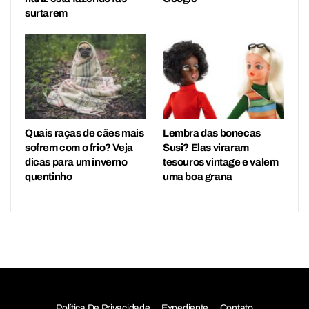
surtarem
Quais raças de cães mais
Lembra das bonecas
sofrem com o frio? Veja
Susi? Elas viraram
dicas para um inverno
tesouros vintage e valem
quentinho
uma boa grana
Política De Privacidade
Expediente
Contato