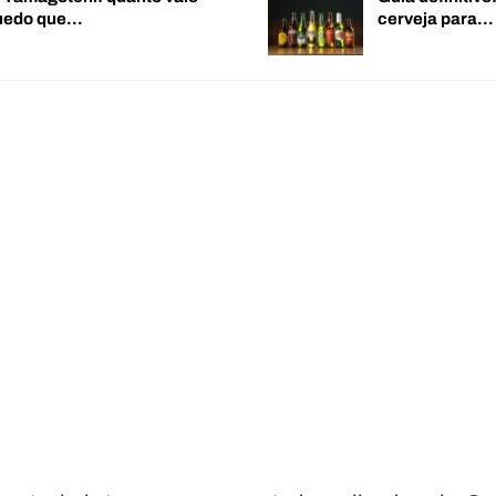
quedo que…
cerveja para…