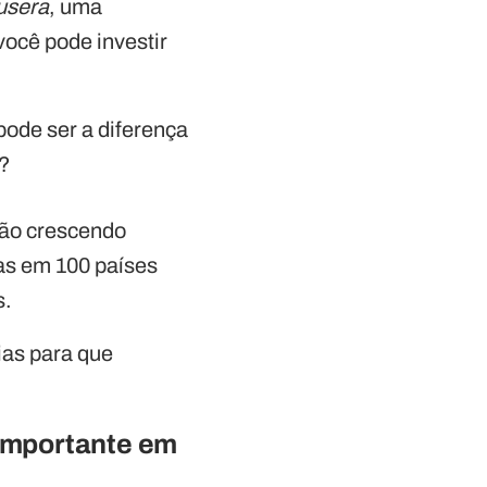
usera
, uma
você pode investir
pode ser a diferença
a?
tão crescendo
as em 100 países
s.
ias para que
importante em