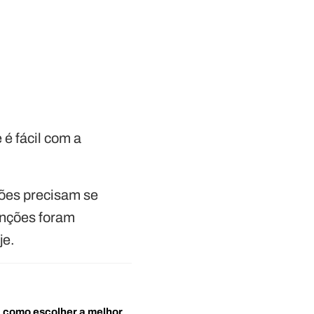
é fácil com a
sões precisam se
unções foram
je.
o: como escolher a melhor