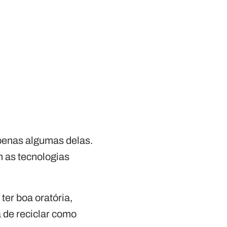
apenas algumas delas.
m as tecnologias
er boa oratória,
a de reciclar como