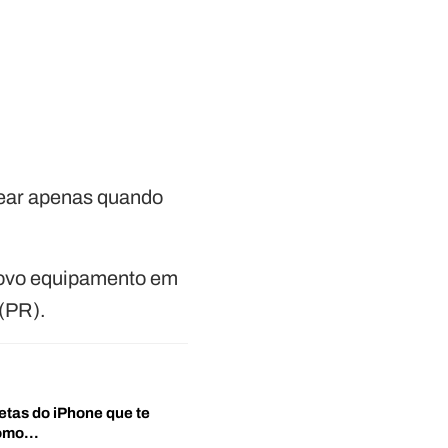
rear apenas quando
 novo equipamento em
 (PR).
etas do iPhone que te
‘Como…