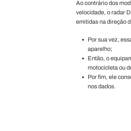
Ao contrário dos mod
velocidade, o radar D
emitidas na direção d
Por sua vez, ess
aparelho;
Então, o equipam
motocicleta ou d
Por fim, ele con
nos dados.