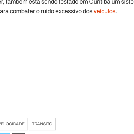
er, também está sendo testado em Curitiba um si
para combater o ruído excessivo dos
veículos
.
VELOCIDADE
TRANSITO