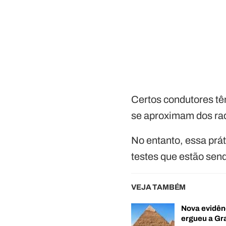
Certos condutores tê
se aproximam dos rad
No entanto, essa prá
testes que estão sen
VEJA TAMBÉM
Nova evidên
ergueu a G