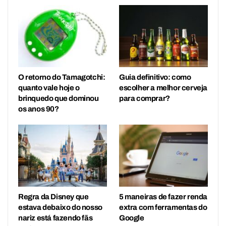
O retorno do Tamagotchi:
Guia definitivo: como
quanto vale hoje o
escolher a melhor cerveja
brinquedo que dominou
para comprar?
os anos 90?
Regra da Disney que
5 maneiras de fazer renda
estava debaixo do nosso
extra com ferramentas do
nariz está fazendo fãs
Google