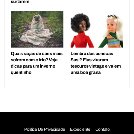
surtarem
Quais raças de cães mais
Lembra das bonecas
sofrem com o frio? Veja
Susi? Elas viraram
dicas para um inverno
tesouros vintage e valem
quentinho
uma boa grana
Política De Privacidade
Expediente
Contato