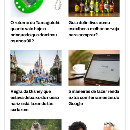
O retorno do Tamagotchi:
Guia definitivo: como
quanto vale hoje o
escolher a melhor cerveja
brinquedo que dominou
para comprar?
os anos 90?
Regra da Disney que
5 maneiras de fazer renda
estava debaixo do nosso
extra com ferramentas do
nariz está fazendo fãs
Google
surtarem