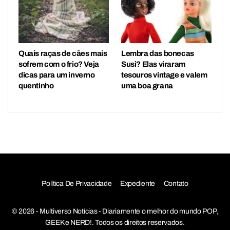
Quais raças de cães mais
Lembra das bonecas
sofrem com o frio? Veja
Susi? Elas viraram
dicas para um inverno
tesouros vintage e valem
quentinho
uma boa grana
Política De Privacidade
Expediente
Contato
© 2026 - Multiverso Notícias - Diariamente o melhor do mundo POP,
GEEK e NERD!. Todos os direitos reservados.