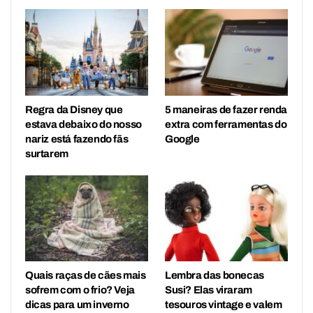
Regra da Disney que
5 maneiras de fazer renda
estava debaixo do nosso
extra com ferramentas do
nariz está fazendo fãs
Google
surtarem
Quais raças de cães mais
Lembra das bonecas
sofrem com o frio? Veja
Susi? Elas viraram
dicas para um inverno
tesouros vintage e valem