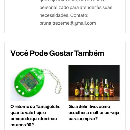
personalizado para atender às suas
necessidades. Contato:
bruna.trezeme@gmail.com
Você Pode Gostar Também
O retorno do Tamagotchi:
Guia definitivo: como
quanto vale hoje o
escolher a melhor cerveja
brinquedo que dominou
para comprar?
os anos 90?