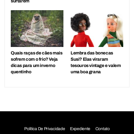
surtarem
Quais raças de cães mais
Lembra das bonecas
sofrem com o frio? Veja
Susi? Elas viraram
dicas para um inverno
tesouros vintage e valem
quentinho
uma boa grana
Política De Privacidade
Expediente
Contato