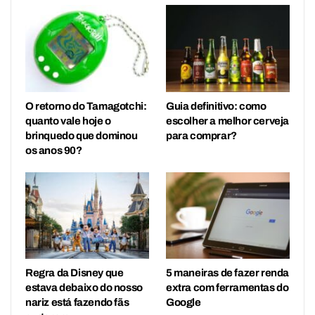
O retorno do Tamagotchi:
Guia definitivo: como
quanto vale hoje o
escolher a melhor cerveja
brinquedo que dominou
para comprar?
os anos 90?
Regra da Disney que
5 maneiras de fazer renda
estava debaixo do nosso
extra com ferramentas do
nariz está fazendo fãs
Google