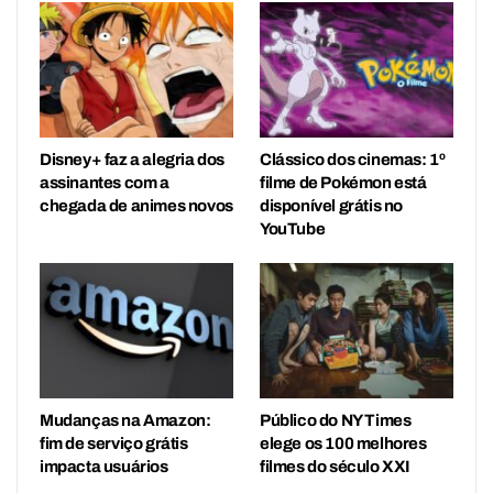
Disney+ faz a alegria dos
Clássico dos cinemas: 1º
assinantes com a
filme de Pokémon está
chegada de animes novos
disponível grátis no
YouTube
Mudanças na Amazon:
Público do NY Times
fim de serviço grátis
elege os 100 melhores
impacta usuários
filmes do século XXI