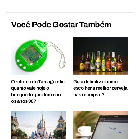
Você Pode Gostar Também
O retorno do Tamagotchi:
Guia definitivo: como
quanto vale hoje o
escolher a melhor cerveja
brinquedo que dominou
para comprar?
os anos 90?