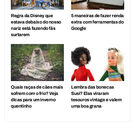
Regra da Disney que
5 maneiras de fazer renda
estava debaixo do nosso
extra com ferramentas do
nariz está fazendo fãs
Google
surtarem
Quais raças de cães mais
Lembra das bonecas
sofrem com o frio? Veja
Susi? Elas viraram
dicas para um inverno
tesouros vintage e valem
quentinho
uma boa grana