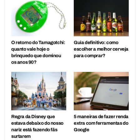
O retorno do Tamagotchi:
Guia definitivo: como
quanto vale hoje o
escolher a melhor cerveja
brinquedo que dominou
para comprar?
os anos 90?
Regra da Disney que
5 maneiras de fazer renda
estava debaixo do nosso
extra com ferramentas do
nariz está fazendo fãs
Google
surtarem