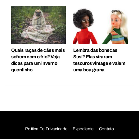
Quais raças de cães mais
Lembra das bonecas
sofrem com o frio? Veja
Susi? Elas viraram
dicas para um inverno
tesouros vintage e valem
quentinho
uma boa grana
Política De Privacidade
Expediente
Contato