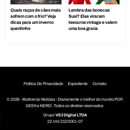
Quais raças de cães mais
Lembra das bonecas
sofrem com o frio? Veja
Susi? Elas viraram
dicas para um inverno
tesouros vintage e valem
quentinho
uma boa grana
Política De Privacidade
Expediente
Contato
© 2026 - Multiverso Notícias - Diariamente o melhor do mundo POP,
GEEK e NERD!. Todos os direitos reservados.
Grupo
VS3 Digital LTDA
22.140.212/0001-07