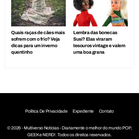
Quais raças de cães mais
Lembra das bonecas
sofrem com o frio? Veja
Susi? Elas viraram
dicas para um inverno
tesouros vintage e valem
quentinho
uma boa grana
Política De Privacidade
Expediente
Contato
© 2026 - Multiverso Notícias - Diariamente o melhor do mundo POP,
GEEK e NERD!. Todos os direitos reservados.