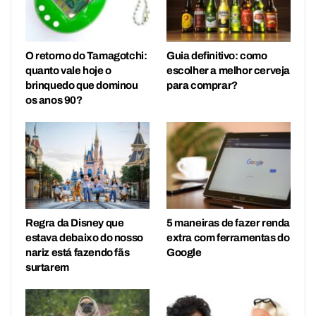
O retorno do Tamagotchi:
Guia definitivo: como
quanto vale hoje o
escolher a melhor cerveja
brinquedo que dominou
para comprar?
os anos 90?
Regra da Disney que
5 maneiras de fazer renda
estava debaixo do nosso
extra com ferramentas do
nariz está fazendo fãs
Google
surtarem