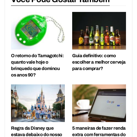
O retorno do Tamagotchi:
Guia definitivo: como
quanto vale hoje o
escolher a melhor cerveja
brinquedo que dominou
para comprar?
os anos 90?
Regra da Disney que
5 maneiras de fazer renda
estava debaixo do nosso
extra com ferramentas do