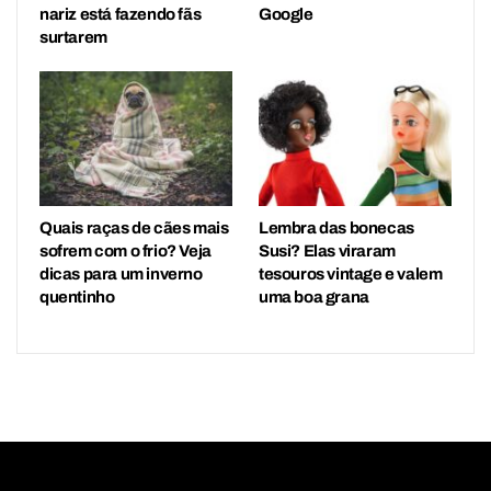
nariz está fazendo fãs
Google
surtarem
Quais raças de cães mais
Lembra das bonecas
sofrem com o frio? Veja
Susi? Elas viraram
dicas para um inverno
tesouros vintage e valem
quentinho
uma boa grana