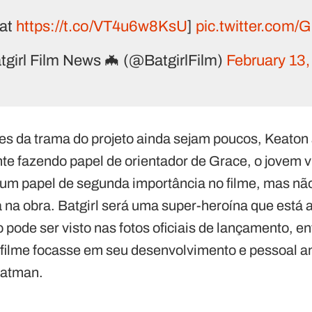
 at
https://t.co/VT4u6w8KsU
]
pic.twitter.com
girl Film News 🦇 (@BatgirlFilm)
February 13
s da trama do projeto ainda sejam poucos, Keato
e fazendo papel de orientador de Grace, o jovem v
m papel de segunda importância no filme, mas nã
 na obra. Batgirl será uma super-heroína que está 
pode ser visto nas fotos oficiais de lançamento, e
 filme focasse em seu desenvolvimento e pessoal an
Batman.