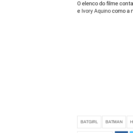
O elenco do filme con
e
Ivory
Aquino
como a m
BATGIRL
BATMAN
H