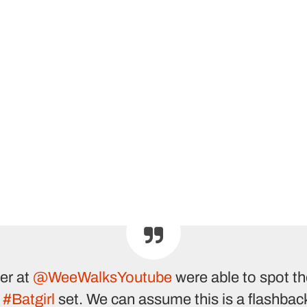
er at
@WeeWalksYoutube
were able to spot t
e
#Batgirl
set. We can assume this is a flashbac