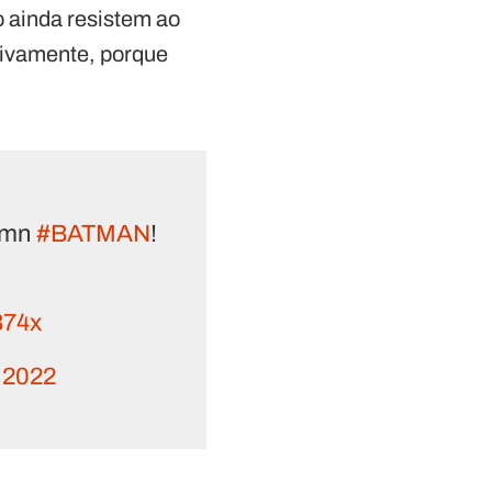
 ainda resistem ao
tivamente, porque
damn
#BATMAN
!
B74x
, 2022