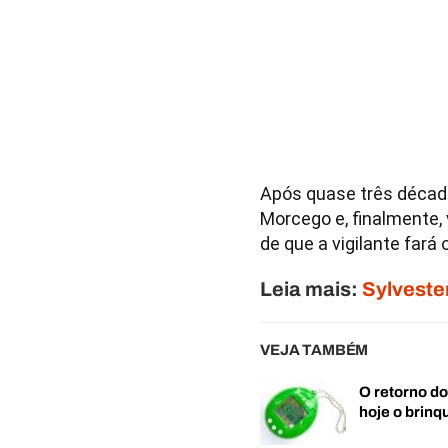
Após quase três década
Morcego e, finalmente,
de que a vigilante fará
Leia mais:
Sylveste
VEJA TAMBÉM
O retorno d
hoje o brin