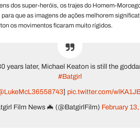
gens dos super-heróis, os trajes do Homem-Morcego
 para que as imagens de ações melhorem significa
rton os movimentos ficaram muito rígidos.
years later, Michael Keaton is still the god
#Batgirl
@LukeMcL36558743
]
pic.twitter.com/wlKA1J
girl Film News 🦇 (@BatgirlFilm)
February 13