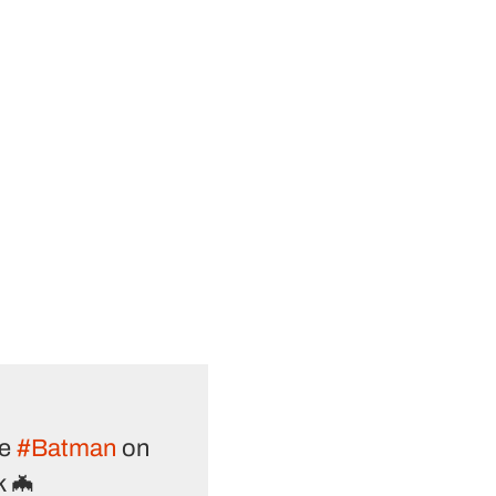
he
#Batman
on
k 🦇