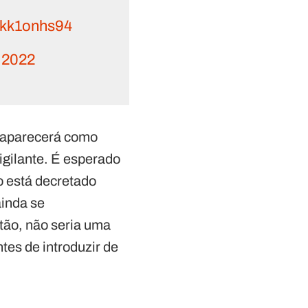
/Gkk1onhs94
, 2022
n aparecerá como
igilante. É esperado
o está decretado
ainda se
ntão, não seria uma
tes de introduzir de