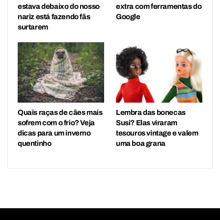
estava debaixo do nosso
extra com ferramentas do
nariz está fazendo fãs
Google
surtarem
Quais raças de cães mais
Lembra das bonecas
sofrem com o frio? Veja
Susi? Elas viraram
dicas para um inverno
tesouros vintage e valem
quentinho
uma boa grana