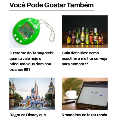
Você Pode Gostar Também
O retorno do Tamagotchi:
Guia definitivo: como
quanto vale hoje o
escolher a melhor cerveja
brinquedo que dominou
para comprar?
os anos 90?
Regra da Disney que
5 maneiras de fazer renda