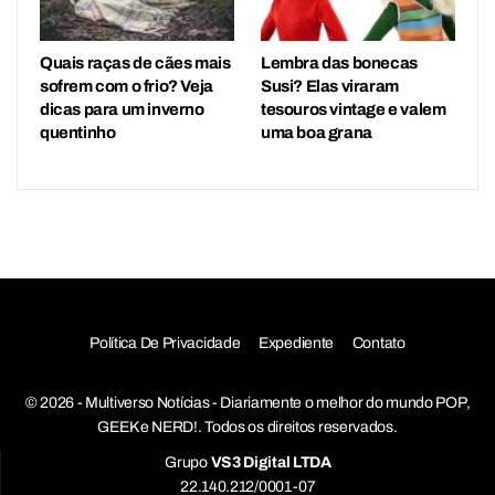
Quais raças de cães mais
Lembra das bonecas
sofrem com o frio? Veja
Susi? Elas viraram
dicas para um inverno
tesouros vintage e valem
quentinho
uma boa grana
Política De Privacidade
Expediente
Contato
© 2026 - Multiverso Notícias - Diariamente o melhor do mundo POP,
GEEK e NERD!. Todos os direitos reservados.
Grupo
VS3 Digital LTDA
22.140.212/0001-07