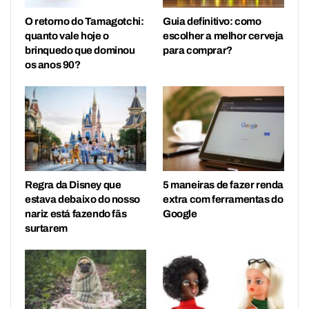
O retorno do Tamagotchi:
Guia definitivo: como
quanto vale hoje o
escolher a melhor cerveja
brinquedo que dominou
para comprar?
os anos 90?
Regra da Disney que
5 maneiras de fazer renda
estava debaixo do nosso
extra com ferramentas do
nariz está fazendo fãs
Google
surtarem