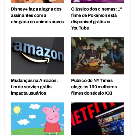
Disney+ faz a alegria dos
Clássico dos cinemas: 1º
assinantes com a
filme de Pokémon está
chegada de animes novos
disponível grátis no
YouTube
Mudanças na Amazon:
Público do NY Times
fim de serviço grátis
elege os 100 melhores
impacta usuários
filmes do século XXI