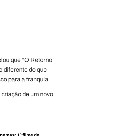
velou que “O Retorno
 diferente do que
o para a franquia.
à criação de um novo
inemas: 1º filme de