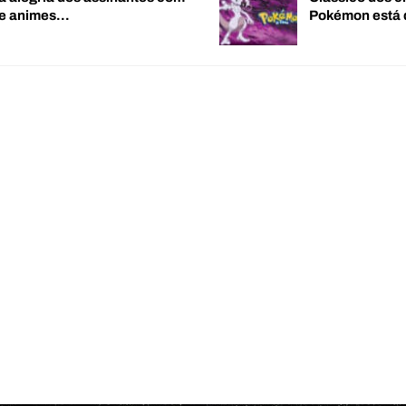
de animes…
Pokémon está 