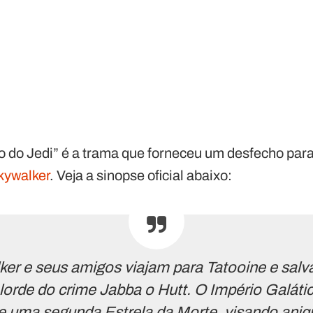
o do Jedi” é a trama que forneceu um desfecho para
kywalker
. Veja a sinopse oficial abaixo:
ker e seus amigos viajam para Tatooine e sal
lorde do crime Jabba o Hutt. O Império Galát
 uma segunda Estrela da Morte, visando aniqu