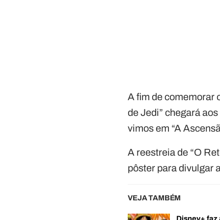
A fim de comemorar o
de Jedi” chegará aos
vimos em “A Ascensão
A reestreia de “O Re
pôster para divulgar a
VEJA TAMBÉM
Disney+ faz 