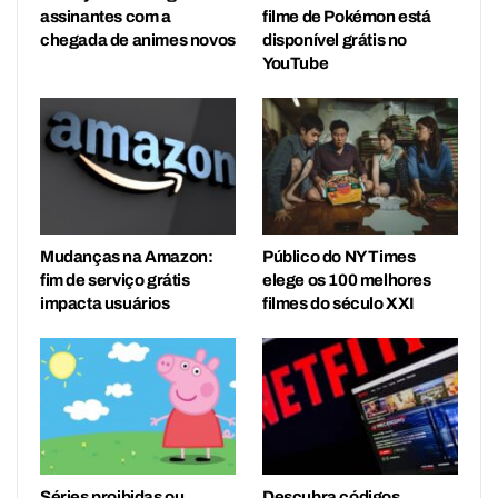
assinantes com a
filme de Pokémon está
chegada de animes novos
disponível grátis no
YouTube
Mudanças na Amazon:
Público do NY Times
fim de serviço grátis
elege os 100 melhores
impacta usuários
filmes do século XXI
Séries proibidas ou
Descubra códigos