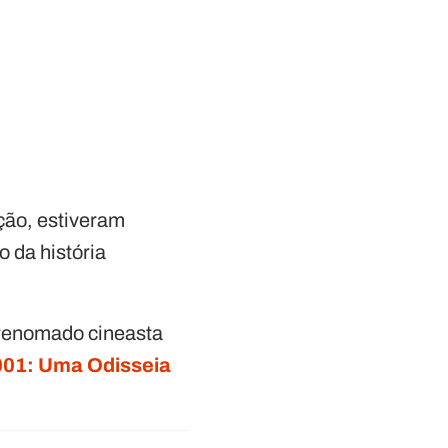
ção, estiveram
 da história
o renomado cineasta
001: Uma Odisseia