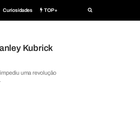
Curiosidades
TOP+
anley Kubrick
o impediu uma revolução
.