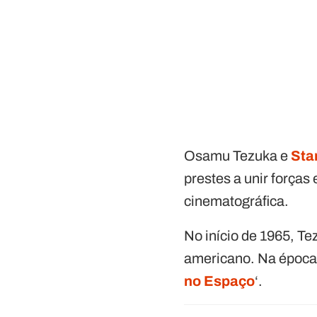
Osamu Tezuka e
Sta
prestes a unir força
cinematográfica.
No início de 1965, T
americano. Na época,
no Espaço
‘.