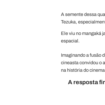
A semente dessa quas
Tezuka, especialmente
Ele viu no mangaká j
espacial.
Imaginando a fusão da
cineasta convidou o a
na história do cinem
A resposta fi