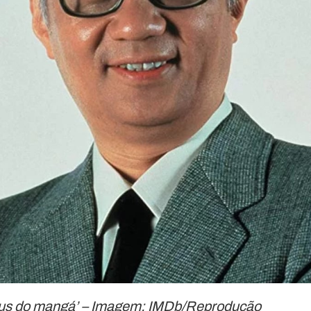
eus do mangá’ – Imagem: IMDb/Reprodução