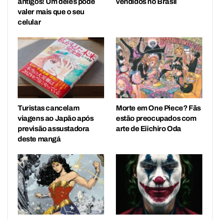
antigos! Um deles pode
vendidos no Brasil
valer mais que o seu
celular
Turistas cancelam
Morte em One Piece? Fãs
viagens ao Japão após
estão preocupados com
previsão assustadora
arte de Eiichiro Oda
deste mangá