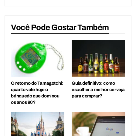
Você Pode Gostar Também
O retorno do Tamagotchi:
Guia definitivo: como
quanto vale hoje o
escolher a melhor cerveja
brinquedo que dominou
para comprar?
os anos 90?