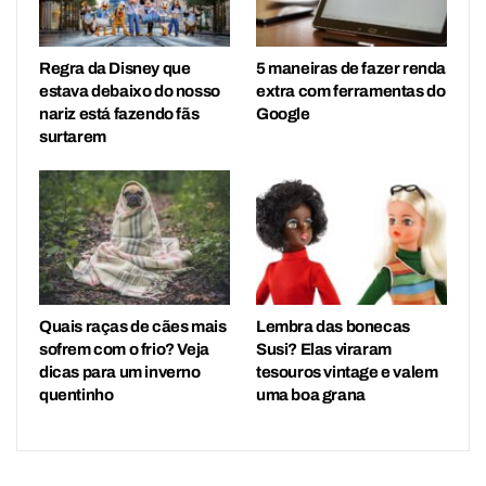
Regra da Disney que
5 maneiras de fazer renda
estava debaixo do nosso
extra com ferramentas do
nariz está fazendo fãs
Google
surtarem
Quais raças de cães mais
Lembra das bonecas
sofrem com o frio? Veja
Susi? Elas viraram
dicas para um inverno
tesouros vintage e valem
quentinho
uma boa grana