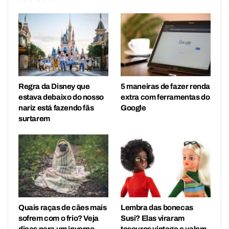
Regra da Disney que
5 maneiras de fazer renda
estava debaixo do nosso
extra com ferramentas do
nariz está fazendo fãs
Google
surtarem
Quais raças de cães mais
Lembra das bonecas
sofrem com o frio? Veja
Susi? Elas viraram