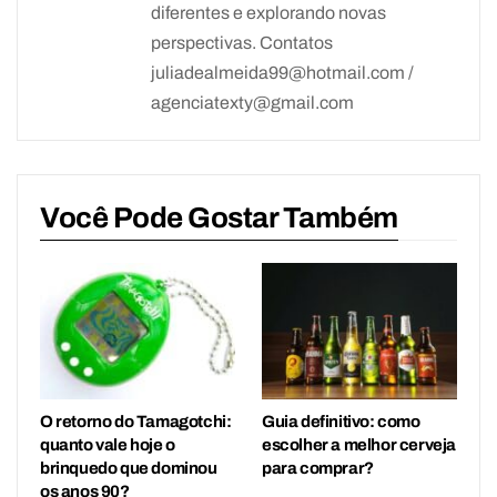
diferentes e explorando novas
perspectivas. Contatos
juliadealmeida99@hotmail.com /
agenciatexty@gmail.com
Você Pode Gostar Também
O retorno do Tamagotchi:
Guia definitivo: como
quanto vale hoje o
escolher a melhor cerveja
brinquedo que dominou
para comprar?
os anos 90?