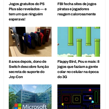
Jogos gratuitos do PS
FBI fecha sites de jogos
Plus são revelados — e
piratas e jogadores
tem um que ninguém
reagem calorosamente
esperava!
8 anos depois, dono de
Flappy Bird, Pou e mais: 8
Switch descobre função
jogos que faziam a gente
secreta do suporte do
colar no celular na época
Joy-Con
do 3G