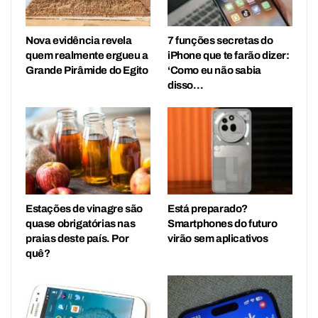
Nova evidência revela
7 funções secretas do
quem realmente ergueu a
iPhone que te farão dizer:
Grande Pirâmide do Egito
‘Como eu não sabia
disso…
Estações de vinagre são
Está preparado?
quase obrigatórias nas
Smartphones do futuro
praias deste país. Por
virão sem aplicativos
quê?