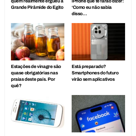
quem realmente ergueu a
iPhone que te farão dizer:
Grande Pirâmide do Egito
‘Como eu não sabia
disso…
Estações de vinagre são
Está preparado?
quase obrigatórias nas
Smartphones do futuro
praias deste país. Por
virão sem aplicativos
quê?