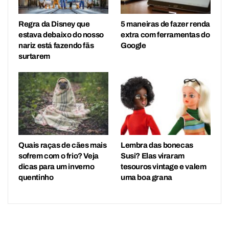
Regra da Disney que
5 maneiras de fazer renda
estava debaixo do nosso
extra com ferramentas do
nariz está fazendo fãs
Google
surtarem
Quais raças de cães mais
Lembra das bonecas
sofrem com o frio? Veja
Susi? Elas viraram
dicas para um inverno
tesouros vintage e valem
quentinho
uma boa grana