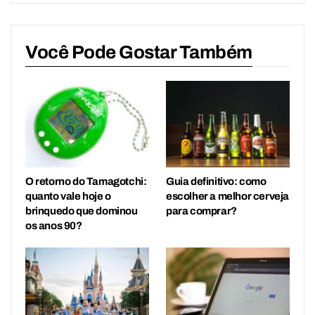
Você Pode Gostar Também
O retorno do Tamagotchi:
Guia definitivo: como
quanto vale hoje o
escolher a melhor cerveja
brinquedo que dominou
para comprar?
os anos 90?