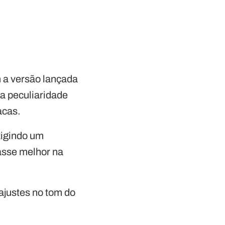
 a versão lançada
ma peculiaridade
acas.
xigindo um
asse melhor na
 ajustes no tom do