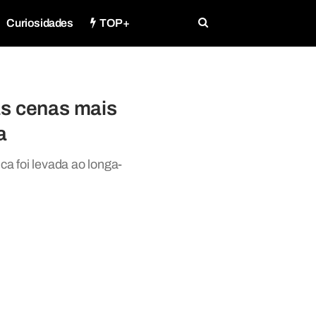
Curiosidades
TOP+
as cenas mais
a
a foi levada ao longa-