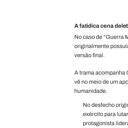
A fatídica cena dele
No caso de “Guerra Mu
originalmente possuí
versão final.
A trama acompanha G
vê no meio de um apo
humanidade.
No desfecho origi
exército para lut
protagonista lide