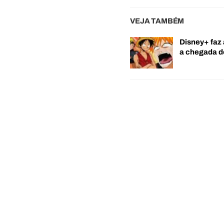
VEJA TAMBÉM
Disney+ faz 
a chegada 