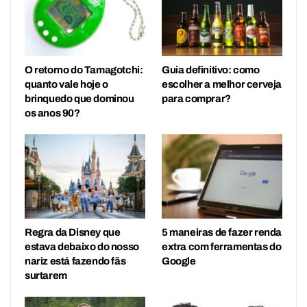
O retorno do Tamagotchi:
Guia definitivo: como
quanto vale hoje o
escolher a melhor cerveja
brinquedo que dominou
para comprar?
os anos 90?
Regra da Disney que
5 maneiras de fazer renda
estava debaixo do nosso
extra com ferramentas do
nariz está fazendo fãs
Google
surtarem