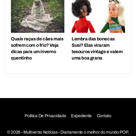
Quais raças de cães mais
Lembra das bonecas
sofrem com o frio? Veja
Susi? Elas viraram
dicas para um inverno
tesouros vintage e valem
quentinho
uma boa grana
Política De Privacidade
Expediente
Contato
© 2026 - Multiverso Notícias - Diariamente o melhor do mundo POP,