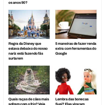
os anos 90?
Regra da Disney que
5 maneiras de fazer renda
estava debaixo do nosso
extra com ferramentas do
nariz está fazendo fãs
Google
surtarem
Quais raças de cães mais
Lembra das bonecas
sofrem com o frio? Veja
Susi? Elas viraram