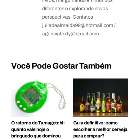
livros, mergulhando em mundos
diferentes e explorando novas
perspectivas. Contatos
juliadealmeida99@hotmail.com /
agenciatexty@gmail.com
Você Pode Gostar Também
O retorno do Tamagotchi:
Guia definitivo: como
quanto vale hoje o
escolher a melhor cerveja
brinquedo que dominou
para comprar?