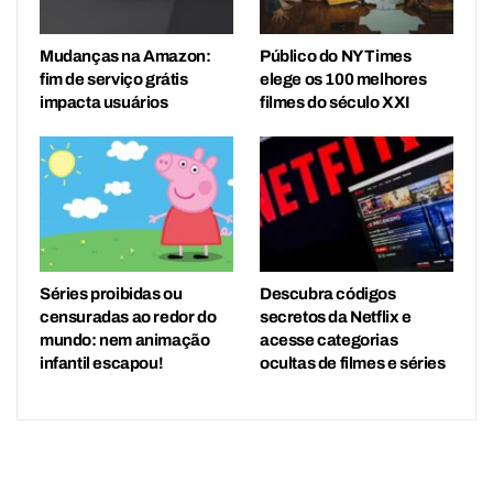
Mudanças na Amazon:
Público do NY Times
fim de serviço grátis
elege os 100 melhores
impacta usuários
filmes do século XXI
Séries proibidas ou
Descubra códigos
censuradas ao redor do
secretos da Netflix e
mundo: nem animação
acesse categorias
infantil escapou!
ocultas de filmes e séries