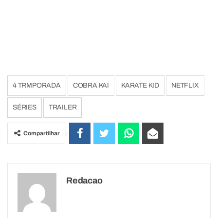
4 TRMPORADA
COBRA KAI
KARATE KID
NETFLIX
SÉRIES
TRAILER
Compartilhar
Redacao