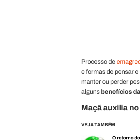
Processo de
emagre
e formas de pensar e
manter ou perder pes
alguns
benefícios d
Maçã auxilia n
VEJA TAMBÉM
O retorno d