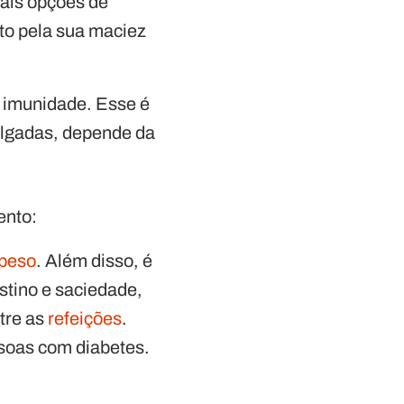
pais opções de
nto pela sua maciez
a imunidade. Esse é
algadas, depende da
ento:
peso
. Além disso, é
estino e saciedade,
tre as
refeições
.
essoas com diabetes.