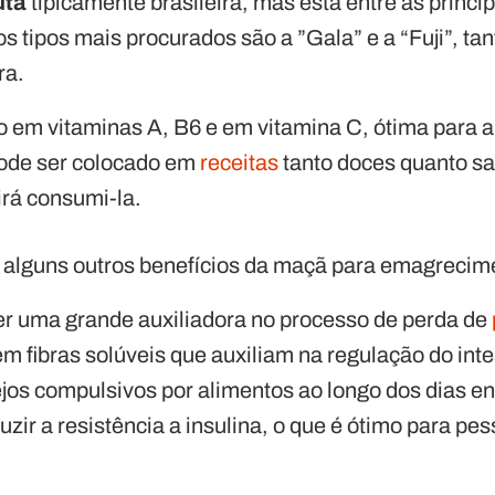
uta
tipicamente brasileira, mas está entre as princi
s tipos mais procurados são a ”Gala” e a “Fuji”, ta
ra.
co em vitaminas A, B6 e em vitamina C, ótima para 
pode ser colocado em
receitas
tanto doces quanto s
irá consumi-la.
 alguns outros benefícios da maçã para emagrecim
er uma grande auxiliadora no processo de perda de
em fibras solúveis que auxiliam na regulação do int
jos compulsivos por alimentos ao longo dos dias en
uzir a resistência a insulina, o que é ótimo para p