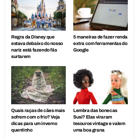
Regra da Disney que
5 maneiras de fazer renda
estava debaixo do nosso
extra com ferramentas do
nariz está fazendo fãs
Google
surtarem
Quais raças de cães mais
Lembra das bonecas
sofrem com o frio? Veja
Susi? Elas viraram
dicas para um inverno
tesouros vintage e valem
quentinho
uma boa grana