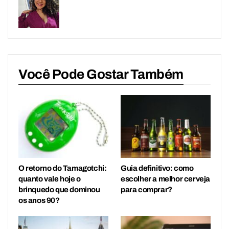
Você Pode Gostar Também
O retorno do Tamagotchi:
Guia definitivo: como
quanto vale hoje o
escolher a melhor cerveja
brinquedo que dominou
para comprar?
os anos 90?