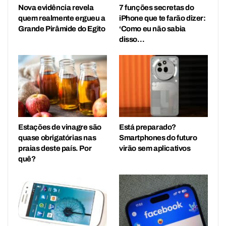
Nova evidência revela
7 funções secretas do
quem realmente ergueu a
iPhone que te farão dizer:
Grande Pirâmide do Egito
‘Como eu não sabia
disso…
Estações de vinagre são
Está preparado?
quase obrigatórias nas
Smartphones do futuro
praias deste país. Por
virão sem aplicativos
quê?