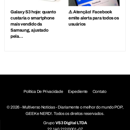
Galaxy S3 hoje: quanto
⚠️ Atenção! Facebook
custaria o smartphone
emite alerta para todos os
mais vendido da
usuários
Samsung, ajustado
pela…
Política De Privacidade
Expediente
Contato
© 2026 - Multiverso Notícias - Diariamente o melhor do mundo POP,
GEEK e NERD!. Todos os direitos reservados.
Grupo
VS3 Digital LTDA
22.140.212/0001-07