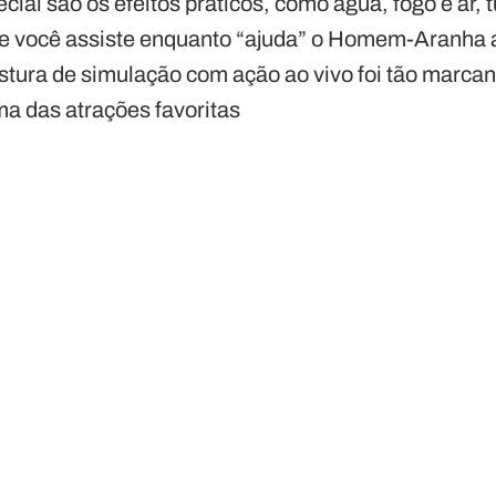
cial são os efeitos práticos, como água, fogo e ar,
 você assiste enquanto “ajuda” o Homem-Aranha a
stura de simulação com ação ao vivo foi tão marcan
a das atrações favoritas