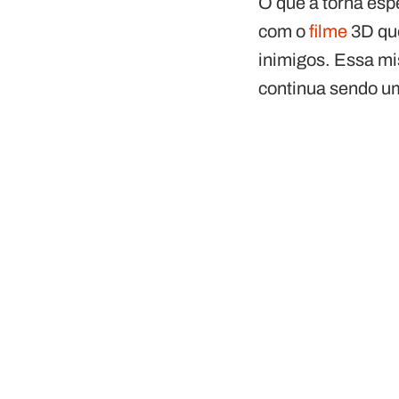
O que a torna espe
com o
filme
3D que
inimigos. Essa mi
continua sendo um