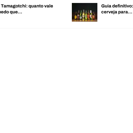
o Tamagotchi: quanto vale
Guia definitiv
quedo que…
cerveja para…