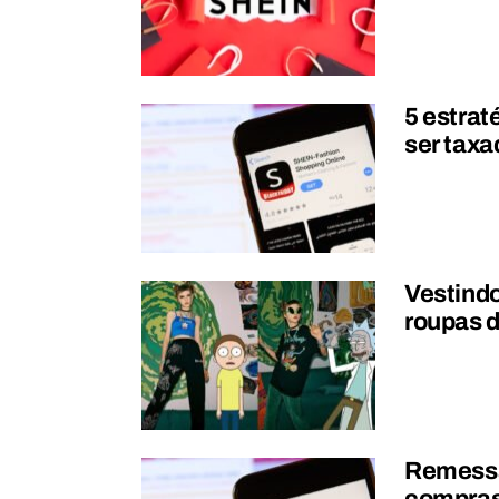
5 estrat
ser taxa
Vestindo
roupas d
Remessa