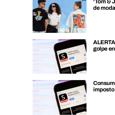
‘Tom & J
de moda
ALERTA!
golpe e
Consumi
imposto