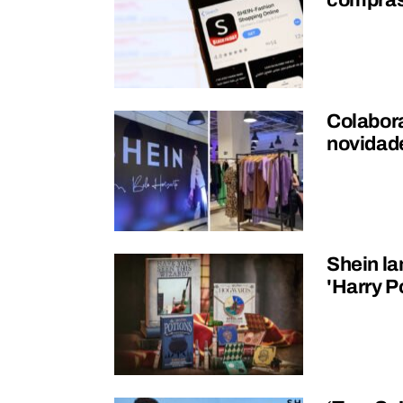
compras 
Colabora
novidad
Shein la
'Harry P