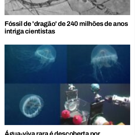
Fóssil de 'dragão' de 240 milhões de anos
intriga cientistas
Água-viva rara é descoberta por