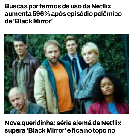
Buscas por termos de uso da Netflix
aumenta 596% após episódio polêmico
de 'Black Mirror'
Nova queridinha: série alemã da Netflix
supera 'Black Mirror' e fica no topo no