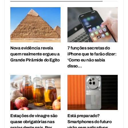
Nova evidência revela
7 funções secretas do
quem realmente ergueu a
iPhone que te farão dizer:
Grande Pirâmide do Egito
‘Como eu não sabia
disso…
Estações de vinagre são
Está preparado?
quase obrigatórias nas
Smartphones do futuro
praias deste país. Por
virão sem aplicativos