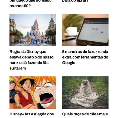
brinquedo que dominou
para comprar?
os anos 90?
Regra da Disney que
5 maneiras de fazer renda
estava debaixo do nosso
extra com ferramentas do
nariz está fazendo fãs
Google
surtarem
Disney+ faz a alegria dos
Quais raças de cães mais