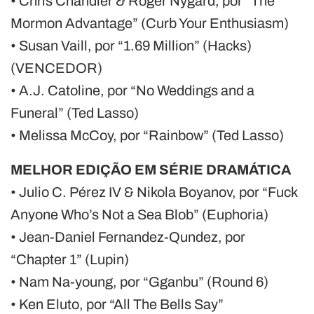
• Chris Chandler & Roger Nygard, por “The
Mormon Advantage” (Curb Your Enthusiasm)
• Susan Vaill, por “1.69 Million” (Hacks)
(VENCEDOR)
• A.J. Catoline, por “No Weddings and a
Funeral” (Ted Lasso)
• Melissa McCoy, por “Rainbow” (Ted Lasso)
MELHOR EDIÇÃO EM SÉRIE DRAMÁTICA
• Julio C. Pérez IV & Nikola Boyanov, por “Fuck
Anyone Who’s Not a Sea Blob” (Euphoria)
• Jean-Daniel Fernandez-Qundez, por
“Chapter 1” (Lupin)
• Nam Na-young, por “Gganbu” (Round 6)
• Ken Eluto, por “All The Bells Say”