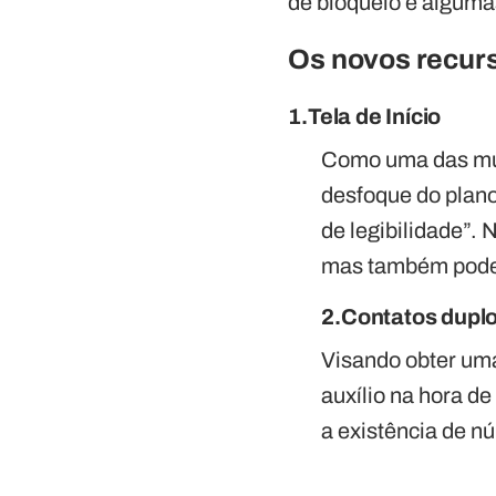
de bloqueio e alguma
Os novos recurs
1.Tela de Início
Como uma das mud
desfoque do plano
de legibilidade”.
mas também poderá
2.Contatos dupl
Visando obter uma
auxílio na hora de
a existência de n