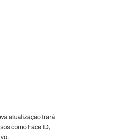
va atualização trará
rsos como Face ID,
ivo.