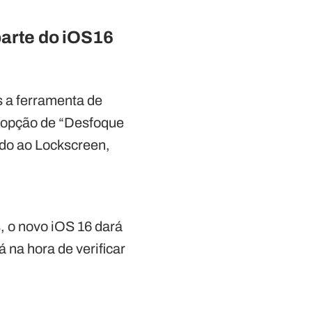
parte do iOS16
 a ferramenta de
a opção de “Desfoque
ado ao Lockscreen,
s, o novo iOS 16 dará
á na hora de verificar