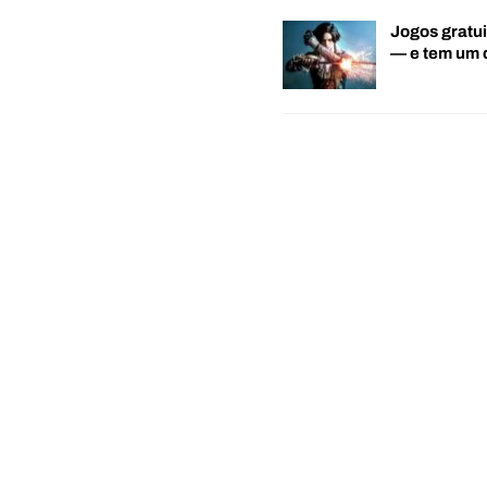
Jogos gratui
— e tem um