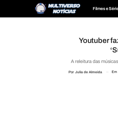
Filmes e Séri
Youtuber fa
‘S
A releitura das música
Em
Por
Julia de Almeida