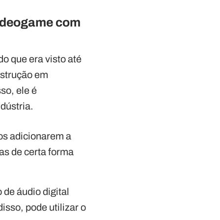
 videogame com
o que era visto até
nstrução em
so, ele é
dústria.
os adicionarem a
as de certa forma
 de áudio digital
sso, pode utilizar o