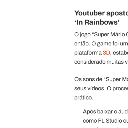
Youtuber aposto
‘In Rainbows’
O jogo “Super Mário 6
então. O game foi um
plataforma
3D
, estab
considerado muitas v
Os sons de “Super Ma
seus vídeos. O proce
prático.
Após baixar o áud
como FL Studio ou