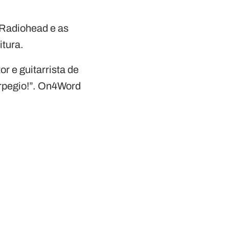
 Radiohead e as
itura.
 e guitarrista de
Arpegio!”. On4Word