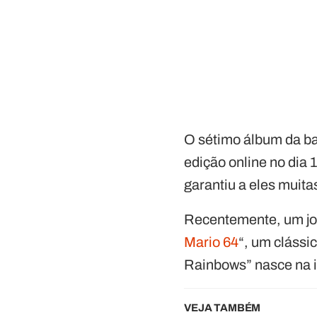
O sétimo álbum da ban
edição online no dia
garantiu a eles muit
Recentemente, um jog
Mario 64
“, um clássi
Rainbows” nasce na i
VEJA TAMBÉM