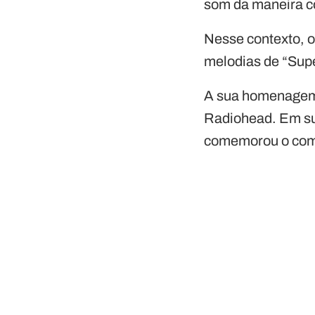
som da maneira co
Nesse contexto, 
melodias de “Supe
A sua homenagem 
Radiohead. Em sua
comemorou o comen