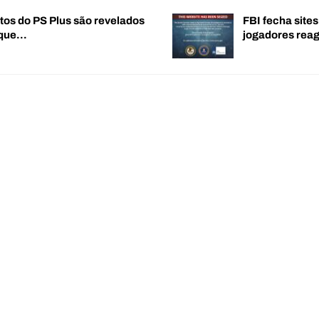
tos do PS Plus são revelados
FBI fecha sites
 que…
jogadores re