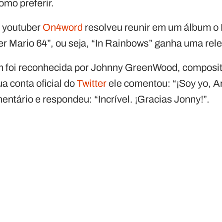
mo preferir.
o youtuber
On4word
resolveu reunir em um álbum o
r Mario 64”, ou seja, “In Rainbows” ganha uma rele
foi reconhecida por Johnny GreenWood, compositor
 conta oficial do
Twitter
ele comentou: “¡Soy yo, 
tário e respondeu: “Incrível. ¡Gracias Jonny!”.