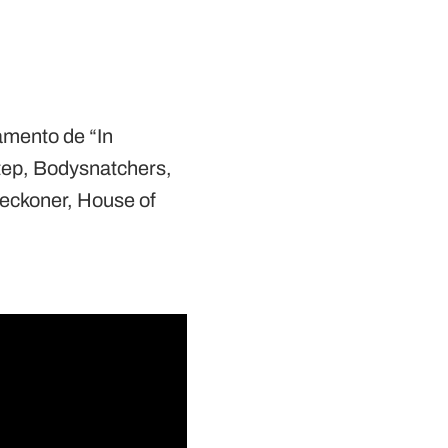
çamento de “In
Step, Bodysnatchers,
Reckoner, House of