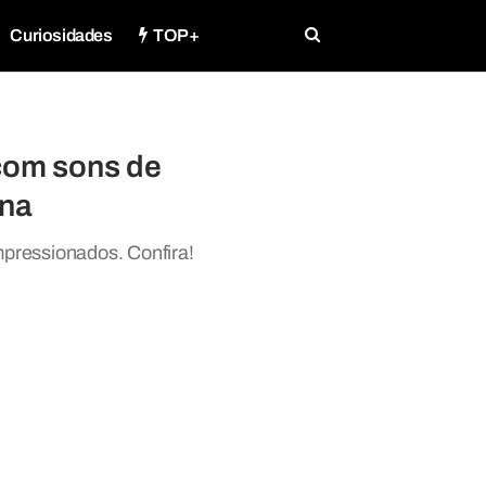
Curiosidades
TOP+
 com sons de
ona
mpressionados. Confira!