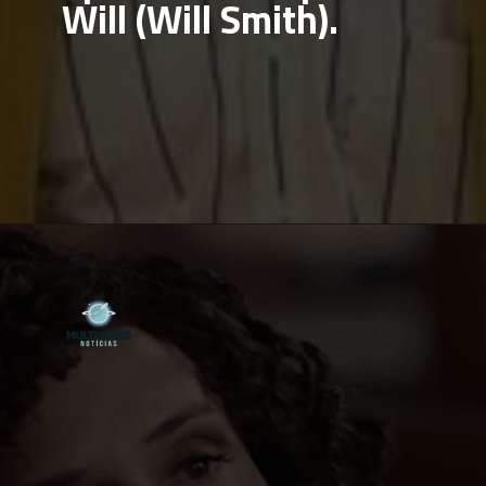
Will (Will Smith).
Opening
https://multiversonoticias.com.br/de-lisa-simpsons-a-carlton-banks-os-irmaos-do-meio-mais-inesqueciveis-da-tv/