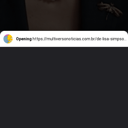
Opening
https://multiversonoticias.com.br/de-lisa-simpsons-a-carlton-banks-os-irmaos-do-meio-mais-inesqueciveis-da-tv/