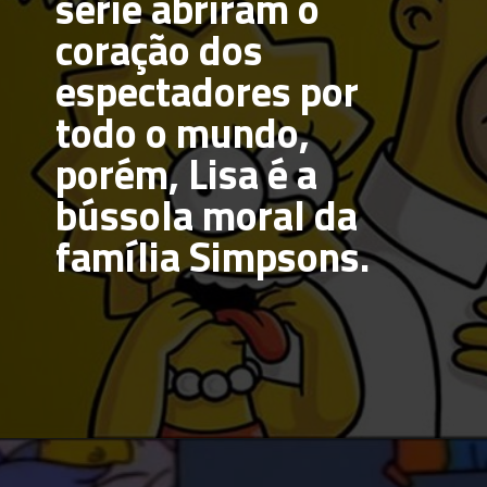
série abriram o 
coração dos 
espectadores por 
todo o mundo, 
porém, Lisa é a 
bússola moral da 
família Simpsons.
Opening
https://multiversonoticias.com.br/de-lisa-simpsons-a-carlton-banks-os-irmaos-do-meio-mais-inesqueciveis-da-tv/