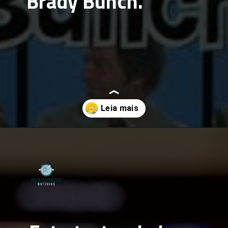
Brady Bunch
.
Opening
https://multiversonoticias.com.br/de-lisa-simpsons-a-carlton-banks-os-irmaos-do-meio-mais-inesqueciveis-da-tv/