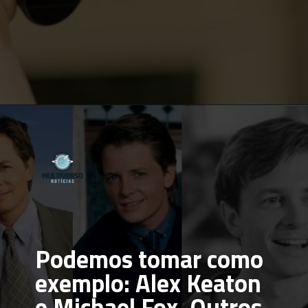
Opening
https://multiversonoticias.com.br/de-lisa-simpsons-a-carlton-banks-os-irmaos-do-meio-mais-inesqueciveis-da-tv/
Podemos tomar como 
exemplo: Alex Keaton 
e Michael Fox. Outros 