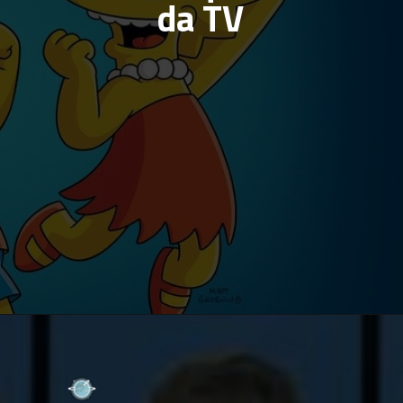
da TV
Opening
https://multiversonoticias.com.br/de-lisa-simpsons-a-carlton-banks-os-irmaos-do-meio-mais-inesqueciveis-da-tv/