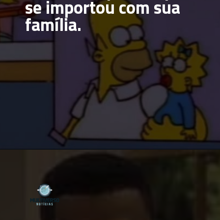
se importou com sua 
família.
Opening
https://multiversonoticias.com.br/de-lisa-simpsons-a-carlton-banks-os-irmaos-do-meio-mais-inesqueciveis-da-tv/