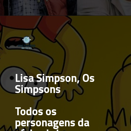
Opening
https://multiversonoticias.com.br/de-lisa-simpsons-a-carlton-banks-os-irmaos-do-meio-mais-inesqueciveis-da-tv/
Lisa Simpson, Os 
Simpsons
Todos os 
personagens da 